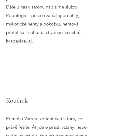
Dále u nás v salonu nabízíme služby
Podologie - péče o zarůstající nehty,
mykotické nehty a pokožku, nehtová
protetika - náhrada chybějících nehtů,
bradavice, aj.
Koučink
Pomohu Vám se zorientovat v tom, co
právě řešíte. At jde o práci, vztahy, nebo
vnitřní nejistotu. Společně pojmenujeme