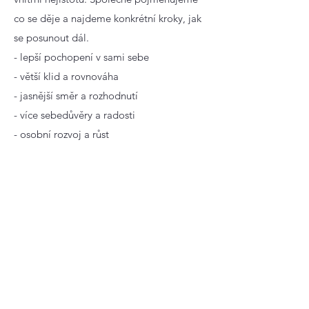
co se děje a najdeme konkrétní kroky, jak
se posunout dál.
- lepší pochopení v sami sebe
- větší klid a rovnováha
- jasnější směr a rozhodnutí
- více sebedůvěry a radosti
- osobní rozvoj a růst
www.koucinkradana.cz
Masáže / Maderoterapie
Masáž je umění, které se používá k