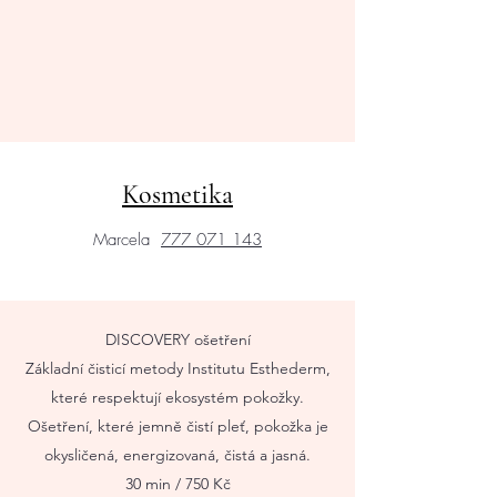
Kosmetika
Marcela
777 071 143
DISCOVERY ošetření
Základní čisticí metody Institutu Esthederm,
které respektují ekosystém pokožky.
Ošetření, které jemně čistí pleť, pokožka je
okysličená, energizovaná, čistá a jasná.
30 min / 750 Kč