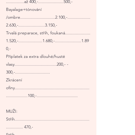
...............až 400,-.....................500,-
Bayalage+tónování
/ombre.............................2.100,-...................
2.630,-......................3.150,-
Trvalá preparace, střih, foukaná.....................
1.520,-....................1.680,-......................1.89
0,-
Příplatek za extra dlouhé/husté
vlasy...................................200,- -
300,-.............................
Zkrácení
ofiny..............................................................
..................100,-..................................
MUŽI:
Střih..............................................................
.............. 470,-
Střih -