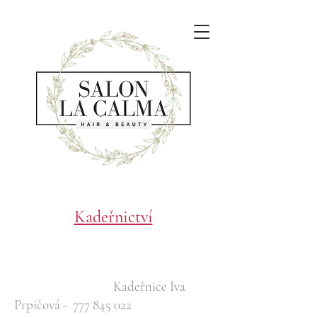
Kadeřnictví
Kadeřnice Iva
Prpičová -
777 845 022