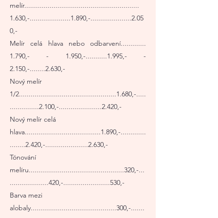
melír...........................................................
1.630,-.....................1.890,-.....................2.05
0,-
Melír celá hlava nebo odbarvení.............
1.790,- - 1.950,-...........1.995,- -
2.150,-........2.630,-
Nový melír
1/2..................................................1.680,-.....
...............2.100,-......................2.420,-
Nový melír celá
hlava.......................................1.890,-.............
........2.420,-......................2.630,-
Tónování
melíru.................................................320,-...
....................420,-........................530,-
Barva mezi
alobaly............................................300,-.......