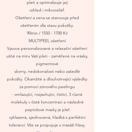
pleti a optimalizuje její
vzhled i mikroreliéf.
Ošetření a cena se stanovuje před
ošetřením dle stavu pokožky.
90min /
1550 - 1700
Kč
MULTIPEEL ošetření
Vysoce personalizované a relaxační ošetření
ušité na míru Vaší pleti - zaměřené na vrásky,
pigmentové
skvrny, nedokonalosti nebo zašedlé
pokožky. Okamžité a dlouhotrvající výsledky
za pomocí zónového peelingu
- omlazující, rozjasňující, čistící, 3 různé
molekuly v čisté koncentraci a následné
peptidové masky je pleť
vyhlazená, sjednocená, hladká s perfektní
tolerancí. Vše se propojuje s masáží hlavy,