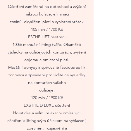
Ošetření zaměřené na detoxikaci a zvýšení
mikrocirkulace, eliminaci
toxinů, okysličení pleti a vyhlazení vrásek
105 min / 1700 Kč
ESTHE LIFT ošetření
100% manuální lifting tváře. Okamžité
výsledky na obličejových konturách, zvýšení
objemu a omlazení pleti.
Masážní pohyby inspirované fascioterapií k
tónování a zpevnění pro viditelné výsledky
na konturách vašeho
obličeje.
120 min / 1900 Kč
EXSTHE D’LUXE ošetření
Holistické a velmi relaxační omlazující
ošetření s liftingovým účinkem na vyhlazení,
zpevnění, rozjasnění a