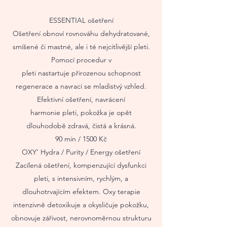
ESSENTIAL ošetření
Ošetření obnoví rovnováhu dehydratované,
smíšené či mastné, ale i té nejcitlivější pleti.
Pomocí procedur v
pleti nastartuje přirozenou schopnost
regenerace a navrací se mladistvý vzhled.
Efektivní ošetření, navrácení
harmonie pleti, pokožka je opět
dlouhodobě zdravá, čistá a krásná.
90 min / 1500 Kč
OXY‘ Hydra / Purity / Energy ošetření
Zacílená ošetření, kompenzující dysfunkci
pleti, s intensivním, rychlým, a
dlouhotrvajícím efektem. Oxy terapie
intenzivně detoxikuje a okysličuje pokožku,
obnovuje zářivost, nerovnoměrnou strukturu