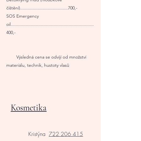
čištění)......................................700,-​
SOS Emergency
oil..................................................................
400,-
Výsledná cena se odvíjí od množství
materiálu, technik, hustoty vlasů
Kosmetika
Kristýna
722 206 415