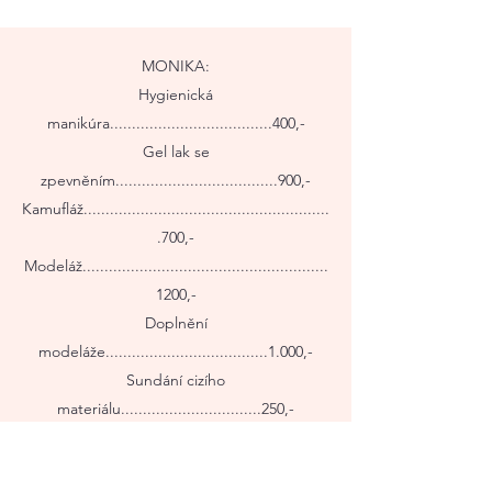
MONIKA:
Hygienická
manikúra.....................................400,-
Gel lak se
zpevněním.....................................900,-
Kamufláž........................................................
.700,-
Modeláž........................................................
1200,-
Doplnění
modeláže.....................................1.000,-
Sundání cizího
materiálu................................250,-
Sundání bez nové
manikúry..........................150,-