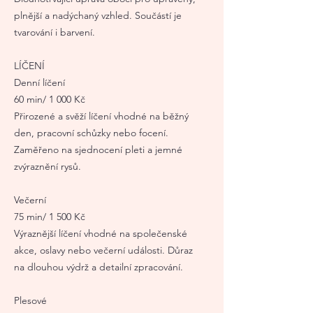
plnější a nadýchaný vzhled. Součástí je
tvarování i barvení.
LÍČENÍ
Denní líčení
60 min/ 1 000 Kč
Přirozené a svěží líčení vhodné na běžný
den, pracovní schůzky nebo focení.
Zaměřeno na sjednocení pleti a jemné
zvýraznění rysů.
Večerní
75 min/ 1 500 Kč
Výraznější líčení vhodné na společenské
akce, oslavy nebo večerní události. Důraz
na dlouhou výdrž a detailní zpracování.
Plesové