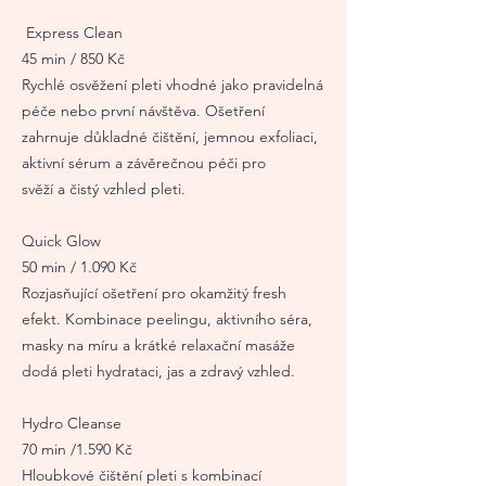
Express Clean
45 min / 850 Kč
Rychlé osvěžení pleti vhodné jako pravidelná
péče nebo první návštěva. Ošetření
zahrnuje důkladné čištění, jemnou exfoliaci,
aktivní sérum a závěrečnou péči pro
svěží a čistý vzhled pleti.
Quick Glow
50 min / 1.090 Kč
Rozjasňující ošetření pro okamžitý fresh
efekt. Kombinace peelingu, aktivního séra,
masky na míru a krátké relaxační masáže
dodá pleti hydrataci, jas a zdravý vzhled.
Hydro Cleanse
70 min /1.590 Kč
Hloubkové čištění pleti s kombinací