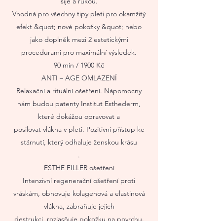
šíje a rukou.
Vhodná pro všechny tipy pleti pro okamžitý
efekt &quot; nové pokožky &quot; nebo
jako doplněk mezi 2 estetickými
procedurami pro maximální výsledek.
90 min / 1900 Kč
ANTI – AGE OMLAZENÍ
Relaxační a rituální ošetření. Nápomocny
nám budou patenty Institut Esthederm,
které dokážou opravovat a
posilovat vlákna v pleti. Pozitivní přístup ke
stárnutí, který odhaluje ženskou krásu
.
ESTHE FILLER ošetření
Intenzivní regenerační ošetření proti
vráskám, obnovuje kolagenová a elastinová
vlákna, zabraňuje jejich
destrukci, rozjasňuje pokožku na povrchu.