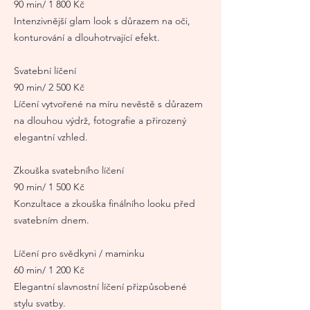
90 min/ 1 800 Kč
Intenzivnější glam look s důrazem na oči,
konturování a dlouhotrvající efekt.
Svatební líčení
90 min/ 2 500 Kč
Líčení vytvořené na míru nevěstě s důrazem
na dlouhou výdrž, fotografie a přirozený
elegantní vzhled.
Zkouška svatebního líčení
90 min/ 1 500 Kč
Konzultace a zkouška finálního looku před
svatebním dnem.
Líčení pro svědkyni / maminku
60 min/ 1 200 Kč
Elegantní slavnostní líčení přizpůsobené
stylu svatby.