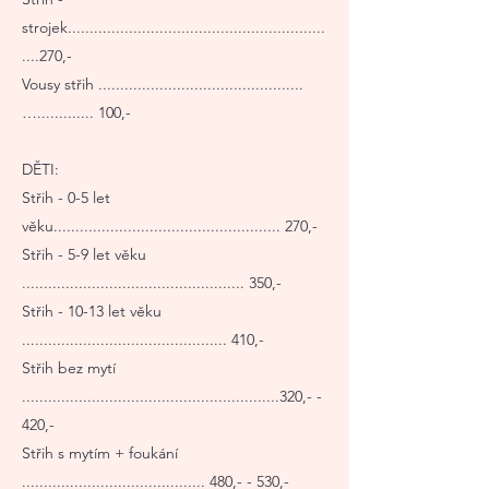
strojek...........................................................
....270,-
Vousy střih ...............................................
…............. 100,-
DĚTI:
Střih - 0-5 let
věku.................................................... 270,-
Střih - 5-9 let věku
................................................... 350,-
Střih - 10-13 let věku
............................................... 410,-
Střih bez mytí
...........................................................320,- -
420,-
Střih s mytím + foukání
.......................................... 480,- - 530,-