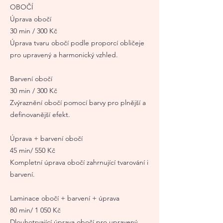
OBOČÍ
Úprava obočí
30 min / 300 Kč
Úprava tvaru obočí podle proporcí obličeje
pro upravený a harmonický vzhled.
Barvení obočí
30 min / 300 Kč
Zvýraznění obočí pomocí barvy pro plnější a
definovanější efekt.
Úprava + barvení obočí
45 min/ 550 Kč
Kompletní úprava obočí zahrnující tvarování i
barvení.
Laminace obočí + barvení + úprava
80 min/ 1 050 Kč
Dlouhotrvající úprava obočí pro upravený,