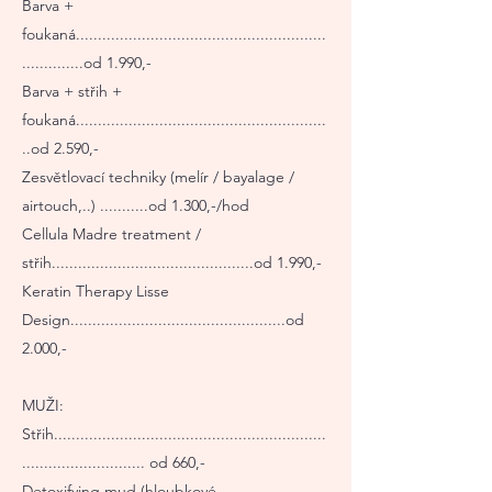
Barva +
foukaná.........................................................
..............od 1.990,-
Barva + střih +
foukaná.........................................................
..od 2.590,-
Zesvětlovací techniky (melír / bayalage /
airtouch,..) ...........od 1.300,-/hod
Cellula Madre treatment /
střih..............................................od 1.990,-
Keratin Therapy Lisse
Design.................................................od
2.000,-
MUŽI:
Střih..............................................................
............................ od 660,-
Detoxifying mud (hloubkové