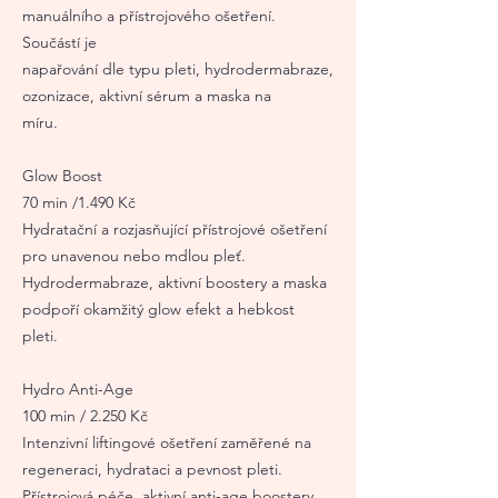
manuálního a přístrojového ošetření.
Součástí je
napařování dle typu pleti, hydrodermabraze,
ozonizace, aktivní sérum a maska na
míru.
Glow Boost
70 min /1.490 Kč
Hydratační a rozjasňující přístrojové ošetření
pro unavenou nebo mdlou pleť.
Hydrodermabraze, aktivní boostery a maska
podpoří okamžitý glow efekt a hebkost
pleti.
Hydro Anti-Age
100 min / 2.250 Kč
Intenzivní liftingové ošetření zaměřené na
regeneraci, hydrataci a pevnost pleti.
Přístrojová péče, aktivní anti-age boostery,