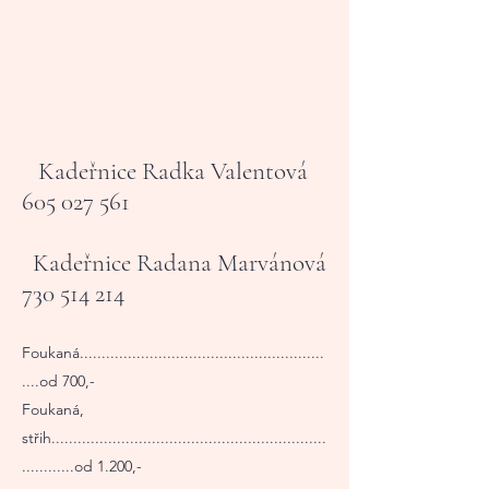
Kadeřnice Radka Valentová
605 027 561
​
Kadeřnice Radana Marvánová
730 514 214
Foukaná........................................................
....od 700,-
Foukaná,
střih...............................................................
............od 1.200,-